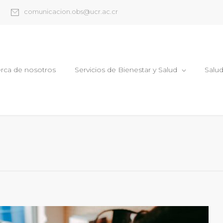
comunicacion.obs@ucr.ac.cr
rca de nosotros
Servicios de Bienestar y Salud
Salu