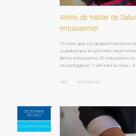
Antes de hablar de Salud
entusiasmo!
Yo creo que los grupos humanos en e
cualidad que les permite tener energ
llamo entusiasmo. El entusiasmo lo
es contagioso. Y ahí está la clave… 
OBS
DATE SALUD
DICIEMBRE
28, 2022
0 COMENTARIOS