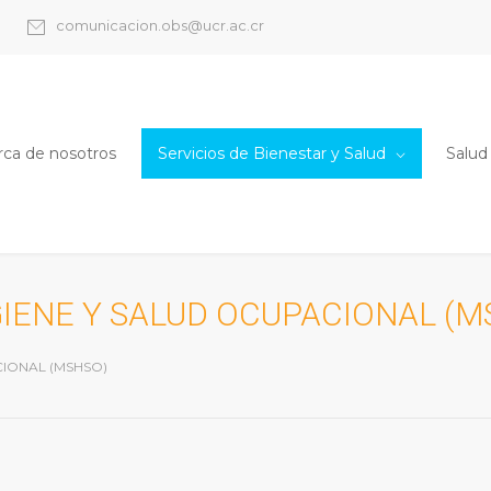
comunicacion.obs@ucr.ac.cr
rca de nosotros
Servicios de Bienestar y Salud
Salud
GIENE Y SALUD OCUPACIONAL (M
CIONAL (MSHSO)