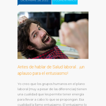
DICIEMBRE 28, 2022
0 COMENTARIOS
Antes de hablar de Salud laboral… ¡un
aplauso para el entusiasmo!
Yo creo que los grupos humanos en el plano
laboral (muy a pesar de las diferencias) tienen
una cualidad que les permite tener energía
para llevar a cabo lo que se propongan. Esa
cualidad la llamo entusiasmo. El entusiasmo lo