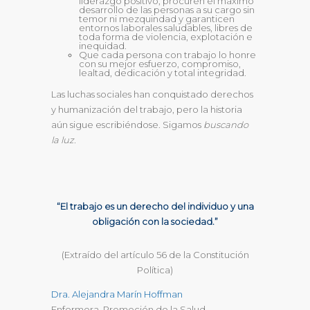
liderazgo positivo, procuren el máximo
desarrollo de las personas a su cargo sin
temor ni mezquindad y garanticen
entornos laborales saludables, libres de
toda forma de violencia, explotación e
inequidad.
Que cada persona con trabajo lo honre
con su mejor esfuerzo, compromiso,
lealtad, dedicación y total integridad.
Las luchas sociales han conquistado derechos
y humanización del trabajo, pero la historia
aún sigue escribiéndose. Sigamos
buscando
la luz.
“El trabajo es un derecho del individuo y una
obligación con la sociedad.”
(Extraído del artículo 56 de la Constitución
Política)
Dra. Alejandra Marín Hoffman
Enfermera, Promoción de la Salud.