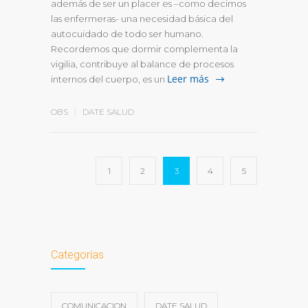
además de ser un placer es –como decimos
las enfermeras- una necesidad básica del
autocuidado de todo ser humano.
Recordemos que dormir complementa la
vigilia, contribuye al balance de procesos
Leer más
internos del cuerpo, es un
OBS
DATE SALUD
1
2
3
4
5
Categorías
COMUNICACION
DATE SALUD