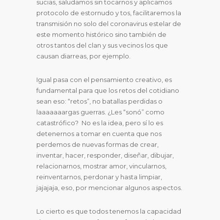
sucias, saludamos sin tocarnos y aplicamos
protocolo de estornudo y tos, facilitaremos la
transmisión no solo del coronavirus estelar de
este momento histórico sino también de
otros tantos del clan y sus vecinos los que
causan diarreas, por ejemplo.
Igual pasa con el pensamiento creativo, es
fundamental para que los retos del cotidiano
sean eso: “retos”, no batallas perdidas o
laaaaaaargas guerras. ¿Les “sonó” como
catastrófico? No es la idea, pero sí lo es
detenernos a tomar en cuenta que nos
perdemos de nuevas formas de crear,
inventar, hacer, responder, diseñar, dibujar,
relacionarnos, mostrar amor, vincularnos,
reinventarnos, perdonar y hasta limpiar,
jajajaja, eso, por mencionar algunos aspectos.
Lo cierto es que todos tenemos la capacidad