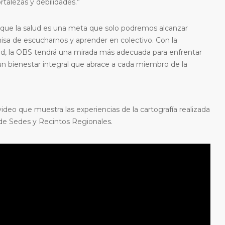
talezas y debilidades.”
e que la salud es una meta que solo podremos alcanzar
misa de escucharnos y aprender en colectivo. Con la
lud, la OBS tendrá una mirada más adecuada para enfrentar
 un bienestar integral que abrace a cada miembro de la
deo que muestra las experiencias de la cartografía realizada
 de Sedes y Recintos Regionales.