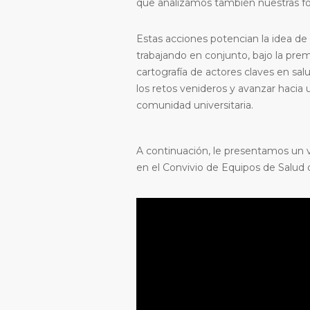
que analizamos también nuestras for
Estas acciones potencian la idea d
trabajando en conjunto, bajo la pre
cartografía de actores claves en sa
los retos venideros y avanzar hacia
comunidad universitaria.
A continuación, le presentamos un vi
en el Convivio de Equipos de Salud